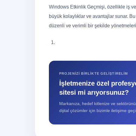
Windows Etkinlik Geçmişi, özellikle iş ve 
büyük kolaylıklar ve avantajlar sunar. Bu ö
düzenli ve verimli bir şekilde yönetmeler
PROJENIZI BIRLIKTE GELIŞTIRELIM
İşletmenize özel profesy
sitesi mi arıyorsunuz?
Markanıza, hedef kitlenize ve sektörün
dijital çözümler için bizimle iletişime geçi