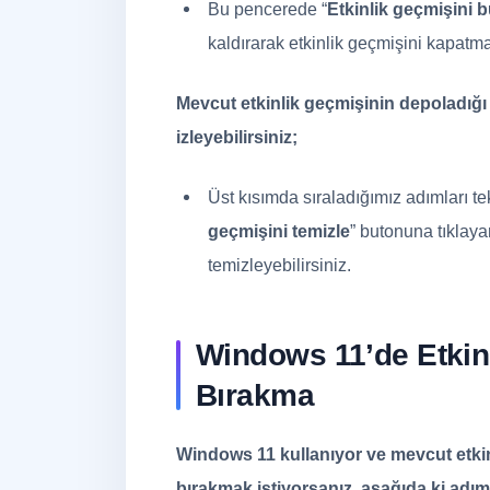
Bu pencerede “
Etkinlik geçmişini 
kaldırarak etkinlik geçmişini kapatma
Mevcut etkinlik geçmişinin depoladığı b
izleyebilirsiniz;
Üst kısımda sıraladığımız adımları te
geçmişini temizle
” butonuna tıklay
temizleyebilirsiniz.
Windows 11’de Etkinl
Bırakma
Windows 11 kullanıyor ve mevcut etkin
bırakmak istiyorsanız, aşağıda ki adımla