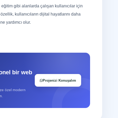
eğitim gibi alanlarda çalışan kullanıcılar için
zellik, kullanıcıların dijital hayatlarını daha
ine yardımcı olur.
onel bir web
Projenizi Konuşalım
üze özel modern
n.