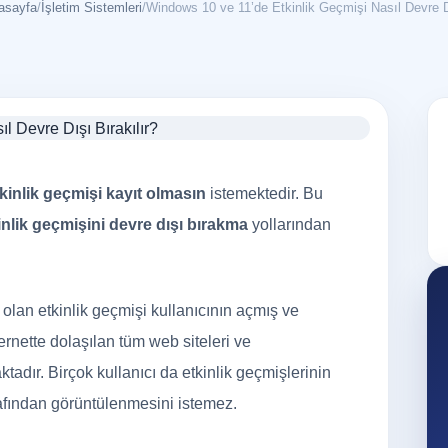
asayfa
/
İşletim Sistemleri
/
Sosyal Medya
↗
Stratejik içerik ve profesy
Harita Kayıt
↗
Google, Yandex ve Apple h
kinlik geçmişi kayıt olmasın
istemektedir. Bu
nlik geçmişini devre dışı bırakma
yollarından
Prodüksiyon
↗
Profesyonel fotoğraf ve vid
olan etkinlik geçmişi kullanıcının açmış ve
rnette dolaşılan tüm web siteleri ve
ktadır. Birçok kullanıcı da etkinlik geçmişlerinin
arafından görüntülenmesini istemez.