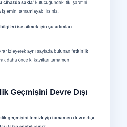
bu cihazda sakla
” kutucuğundaki tik işaretini
 işlemini tamamlayabilirsiniz.
ilgileri ise silmek için şu adımları
krar izleyerek aynı sayfada bulunan “
etkinlik
arak daha önce ki kayıtları tamamen
ik Geçmişini Devre Dışı
lik geçmişini temizleyip tamamen devre dışı
rı takip edebilirsiniz;