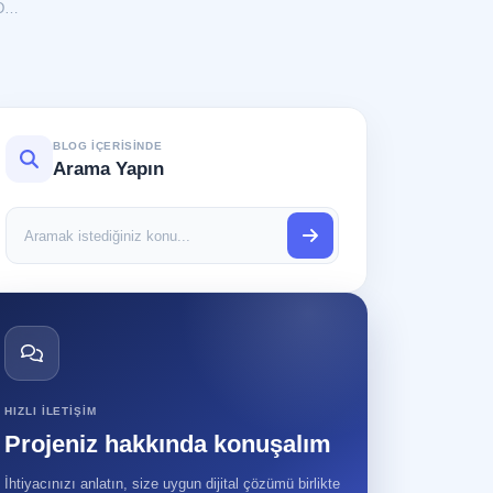
Windows 10 ve 11’de Etkinlik Geçmişi Nasıl Devre Dışı Bırakılır?
↗
onel marka yönetimi
BLOG IÇERISINDE
Arama Yapın
↗
aritalarda görünürlük
Blog
içerisinde
ara
↗
eo içerik üretimi
HIZLI ILETIŞIM
Projeniz hakkında konuşalım
İhtiyacınızı anlatın, size uygun dijital çözümü birlikte