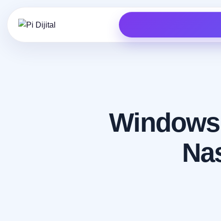
Windows 1
Nas
HIZMETLER
İşinizi dijitalde birlikte büyütelim