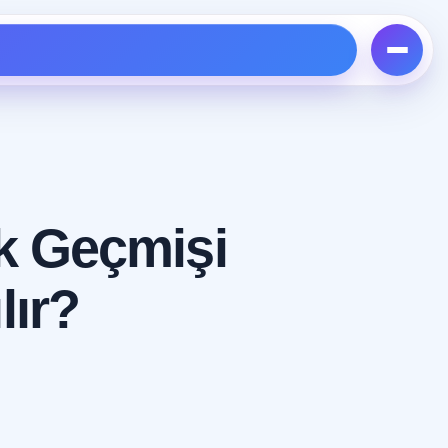
ik Geçmişi
lır?
Tümünü gör