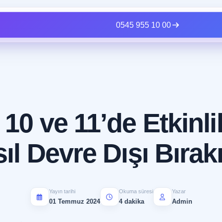
0545 955 10 00
0 ve 11’de Etkinl
ıl Devre Dışı Bırakı
Yayın tarihi
Okuma süresi
Yazar
01 Temmuz 2024
4 dakika
Admin