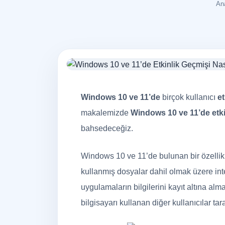
An
Web Yazılım
İşinize özel hızlı ve geliştirilebilir sistemler
Grafik Tasarım
Ayırt edici kurumsal kimlik ve yaratıcı tasarımlar
Windows 10 ve 11’de
birçok kullanıcı
et
makalemizde
Windows 10 ve 11’de etki
Marka Tescili
bahsedeceğiz.
Marka değerinizi güvenli biçimde koruyun
Windows 10 ve 11’de bulunan bir özellik 
kullanmış dosyalar dahil olmak üzere inte
uygulamaların bilgilerini kayıt altına alma
bilgisayarı kullanan diğer kullanıcılar t