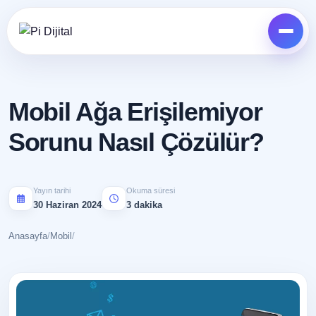
Mobil Ağa Erişilemiyor
Sorunu Nasıl Çözülür?
Yayın tarihi
Okuma süresi
30 Haziran 2024
3 dakika
Anasayfa
/
Mobil
/
HIZMETLER
İşinizi dijitalde birlikte büyütelim