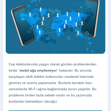
Web Yazılım
↗
İşinize özel hızlı ve geliştirilebilir sistemler
Sosyal Medya
↗
Stratejik içerik ve profesyonel marka
yönetimi
Grafik Tasarım
↗
Ayırt edici kurumsal kimlik ve yaratıcı
tasarımlar
Cep telefonlarında yaygın olarak görülen problemlerden
biride “
mobil ağa erişilemiyor
” hatasıdır. Bu sorunla
karşılaşan akıllı telefon kullanıcıları maalesef internete
Harita Kayıt
↗
giremez ve arama yapamazlar. Bunlarla beraber bazı
Google, Yandex ve Apple haritalarda
görünürlük
zamanlarda Wi-Fi ağına bağlanmada sorun yaşarlar. Bu
problemin birden fazla sebebi vardır ve bu yazımızda
bunlardan bahsediyor olacağız.
Marka Tescili
↗
Marka değerinizi güvenli biçimde koruyun