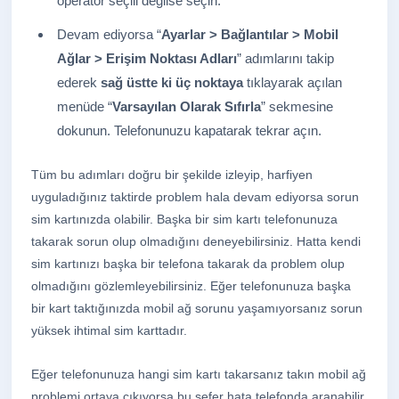
operatör seçili değilse seçin.
Devam ediyorsa “
Ayarlar > Bağlantılar > Mobil
Ağlar > Erişim Noktası Adları
” adımlarını takip
ederek
sağ üstte ki üç noktaya
tıklayarak açılan
menüde “
Varsayılan Olarak Sıfırla
” sekmesine
dokunun. Telefonunuzu kapatarak tekrar açın.
Tüm bu adımları doğru bir şekilde izleyip, harfiyen
uyguladığınız taktirde problem hala devam ediyorsa sorun
sim kartınızda olabilir. Başka bir sim kartı telefonunuza
takarak sorun olup olmadığını deneyebilirsiniz. Hatta kendi
sim kartınızı başka bir telefona takarak da problem olup
olmadığını gözlemleyebilirsiniz. Eğer telefonunuza başka
bir kart taktığınızda mobil ağ sorunu yaşamıyorsanız sorun
yüksek ihtimal sim karttadır.
Eğer telefonunuza hangi sim kartı takarsanız takın mobil ağ
problemi ortaya çıkıyorsa bu sefer hata telefonda aranabilir.