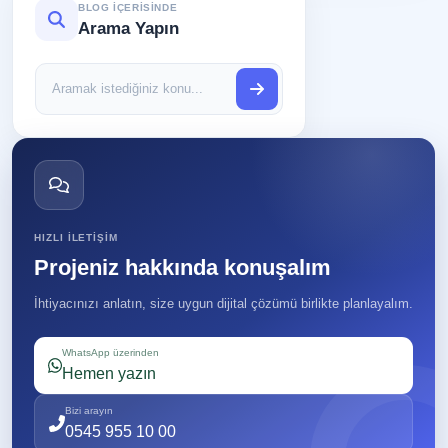
BLOG IÇERISINDE
Arama Yapın
Blog
içerisinde
ara
HIZLI ILETIŞIM
Projeniz hakkında konuşalım
İhtiyacınızı anlatın, size uygun dijital çözümü birlikte planlayalım.
WhatsApp üzerinden
Hemen yazın
Bizi arayın
0545 955 10 00