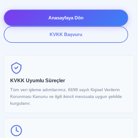
Web Yazılım
↗
Anasayfaya Dön
İşinize özel hızlı ve geliştirilebilir sistemler
KVKK Başvuru
Sosyal Medya
↗
Stratejik içerik ve profesyonel marka
yönetimi
Grafik Tasarım
↗
Ayırt edici kurumsal kimlik ve yaratıcı
tasarımlar
KVKK Uyumlu Süreçler
Tüm veri işleme adımlarımız, 6698 sayılı Kişisel Verilerin
Harita Kayıt
Korunması Kanunu ve ilgili ikincil mevzuata uygun şekilde
↗
Google, Yandex ve Apple haritalarda
kurgulanır.
görünürlük
Marka Tescili
↗
Marka değerinizi güvenli biçimde koruyun