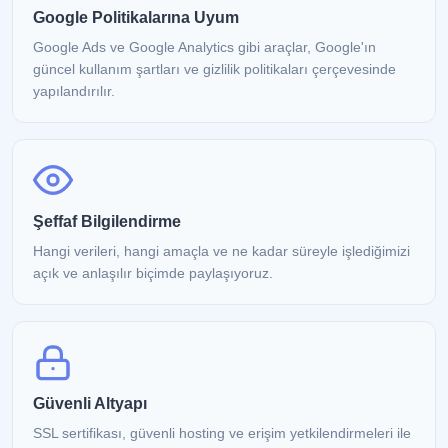
Google Politikalarına Uyum
Google Ads ve Google Analytics gibi araçlar, Google'ın
Prodüksiyon
↗
güncel kullanım şartları ve gizlilik politikaları çerçevesinde
Profesyonel fotoğraf ve video içerik üretimi
yapılandırılır.
Şeffaf Bilgilendirme
Hangi verileri, hangi amaçla ve ne kadar süreyle işlediğimizi
açık ve anlaşılır biçimde paylaşıyoruz.
Güvenli Altyapı
SSL sertifikası, güvenli hosting ve erişim yetkilendirmeleri ile