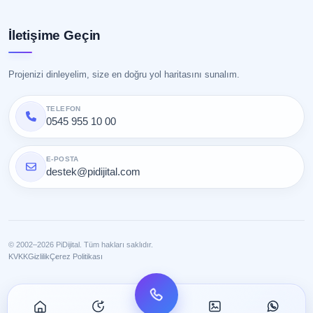
İletişime Geçin
Projenizi dinleyelim, size en doğru yol haritasını sunalım.
TELEFON
0545 955 10 00
E-POSTA
destek@pidijital.com
© 2002–2026 PiDijital. Tüm hakları saklıdır.
KVKK
Gizlilik
Çerez Politikası